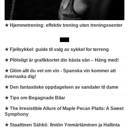
★ Hjemmetrening: effektiv trening uten treningssenter
★
Fjellsykkel: guide til valg av sykkel for terreng
★
Plötsligt är grafikkortet din bästa vän – Häng med!
★
Glöm allt du vet om vin - Spanska vin kommer att
överraska dig!
★
Den fantastiske oppdagelsen av sandaler til dame
★
Tips om Begagnade Bilar
★
The Irresistible Allure of Maple Pecan Plaits: A Sweet
Symphony
★
Staattinen Sähkö: Ilmiön Ymmärtäminen ja Hallinta