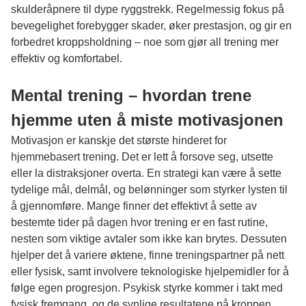
skulderåpnere til dype ryggstrekk. Regelmessig fokus på
bevegelighet forebygger skader, øker prestasjon, og gir en
forbedret kroppsholdning – noe som gjør all trening mer
effektiv og komfortabel.
Mental trening – hvordan trene
hjemme uten å miste motivasjonen
Motivasjon er kanskje det største hinderet for
hjemmebasert trening. Det er lett å forsove seg, utsette
eller la distraksjoner overta. En strategi kan være å sette
tydelige mål, delmål, og belønninger som styrker lysten til
å gjennomføre. Mange finner det effektivt å sette av
bestemte tider på dagen hvor trening er en fast rutine,
nesten som viktige avtaler som ikke kan brytes. Dessuten
hjelper det å variere øktene, finne treningspartner på nett
eller fysisk, samt involvere teknologiske hjelpemidler for å
følge egen progresjon. Psykisk styrke kommer i takt med
fysisk fremgang, og de synlige resultatene på kroppen