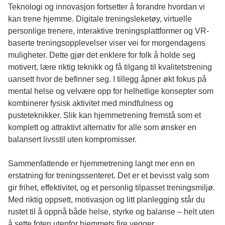
Teknologi og innovasjon fortsetter å forandre hvordan vi
kan trene hjemme. Digitale treningsleketøy, virtuelle
personlige trenere, interaktive treningsplattformer og VR-
baserte treningsopplevelser viser vei for morgendagens
muligheter. Dette gjør det enklere for folk å holde seg
motivert, lære riktig teknikk og få tilgang til kvalitetstrening
uansett hvor de befinner seg. I tillegg åpner økt fokus på
mental helse og velvære opp for helhetlige konsepter som
kombinerer fysisk aktivitet med mindfulness og
pusteteknikker. Slik kan hjemmetrening fremstå som et
komplett og attraktivt alternativ for alle som ønsker en
balansert livsstil uten kompromisser.
Sammenfattende er hjemmetrening langt mer enn en
erstatning for treningssenteret. Det er et bevisst valg som
gir frihet, effektivitet, og et personlig tilpasset treningsmiljø.
Med riktig oppsett, motivasjon og litt planlegging står du
rustet til å oppnå både helse, styrke og balanse – helt uten
å sette foten utenfor hjemmets fire vegger.