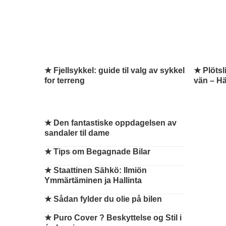
★ Fjellsykkel: guide til valg av sykkel
★ Plötsl
for terreng
vän – H
★
Den fantastiske oppdagelsen av
sandaler til dame
★
Tips om Begagnade Bilar
★
Staattinen Sähkö: Ilmiön
Ymmärtäminen ja Hallinta
★
Sådan fylder du olie på bilen
★
Puro Cover ? Beskyttelse og Stil i