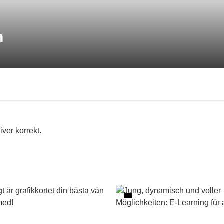
n
liver korrekt.