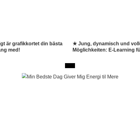
igt är grafikkortet din bästa
★ Jung, dynamisch und voll
äng med!
Möglichkeiten: E-Learning für