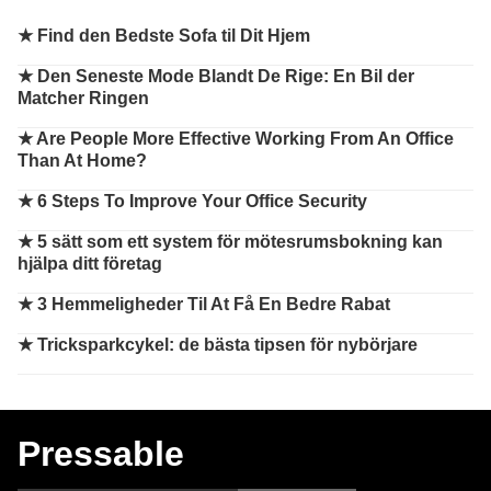
★
Find den Bedste Sofa til Dit Hjem
★
Den Seneste Mode Blandt De Rige: En Bil der
Matcher Ringen
★
Are People More Effective Working From An Office
Than At Home?
★
6 Steps To Improve Your Office Security
★
5 sätt som ett system för mötesrumsbokning kan
hjälpa ditt företag
★
3 Hemmeligheder Til At Få En Bedre Rabat
★
Tricksparkcykel: de bästa tipsen för nybörjare
Pressable